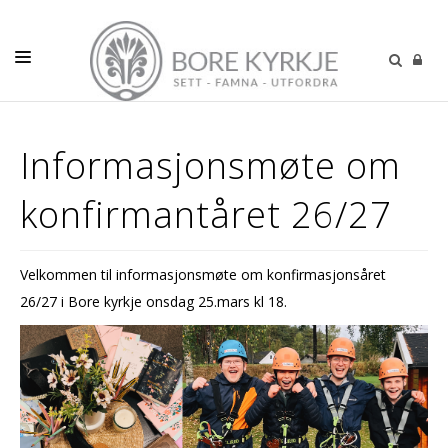
DÅP-VIGSEL-GRAVFERD
Informasjonsmøte om
VÅR MENIGHET
konfirmantåret 26/27
BARN
UNGE
Velkommen til informasjonsmøte om konfirmasjonsåret
VOKSNE
26/27 i Bore kyrkje onsdag 25.mars kl 18.
KALENDER
PODCAST
KONTAKT