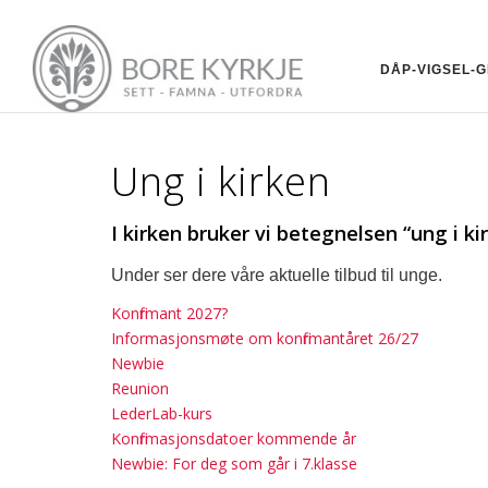
DÅP-VIGSEL-
Ung i kirken
I kirken bruker vi betegnelsen “ung i k
Under ser dere våre aktuelle tilbud til unge.
Konfirmant 2027?
Informasjonsmøte om konfirmantåret 26/27
Newbie
Reunion
LederLab-kurs
Konfirmasjonsdatoer kommende år
Newbie: For deg som går i 7.klasse