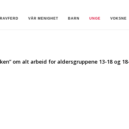
GRAVFERD
VÅR MENIGHET
BARN
UNGE
VOKSNE
irken” om alt arbeid for aldersgruppene 13-18 og 18-