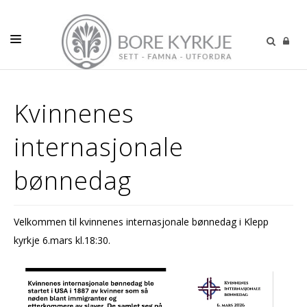
DÅP-VIGSEL-GRAVFERD
Kvinnenes
VÅR MENIGHET
internasjonale
BARN
UNGE
bønnedag
VOKSNE
KALENDER
Velkommen til kvinnenes internasjonale bønnedag i Klepp
kyrkje 6.mars kl.18:30.
PODCAST
KONTAKT