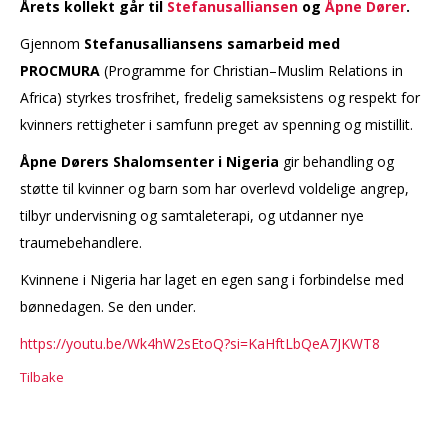
Årets kollekt går til
Stefanusalliansen
og
Åpne Dører
.
Gjennom
Stefanusalliansens samarbeid med
PROCMURA
(Programme for Christian–Muslim Relations in
Africa) styrkes trosfrihet, fredelig sameksistens og respekt for
kvinners rettigheter i samfunn preget av spenning og mistillit.
Åpne Dørers Shalomsenter i Nigeria
gir behandling og
støtte til kvinner og barn som har overlevd voldelige angrep,
tilbyr undervisning og samtaleterapi, og utdanner nye
traumebehandlere.
Kvinnene i Nigeria har laget en egen sang i forbindelse med
bønnedagen. Se den under.
https://youtu.be/Wk4hW2sEtoQ?si=KaHftLbQeA7JKWT8
Tilbake