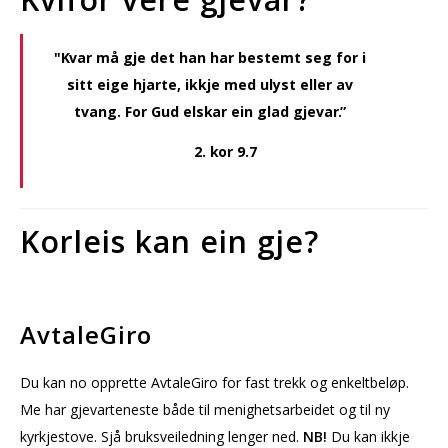
"K
v
ar må
g
j
e
d
e
t
h
an
h
ar b
e
s
t
e
mt s
e
g
f
or
i
s
i
tt
ei
g
e
h
j
ar
t
e
,
i
k
k
j
e
m
e
d
ulyst
e
ll
e
r av
t
v
an
g
.
F
or Gu
d
e
ls
k
ar
ei
n
g
la
d
g
j
e
v
a
r
.
”
2.
k
or 9.7
Korleis kan ein gje?
AvtaleGiro
Du kan no opprette AvtaleGiro for fast trekk og enkeltbeløp.
Me har gjevarteneste både til menighetsarbeidet og til ny
kyrkjestove. Sjå bruksveiledning lenger ned.
NB!
Du kan ikkje