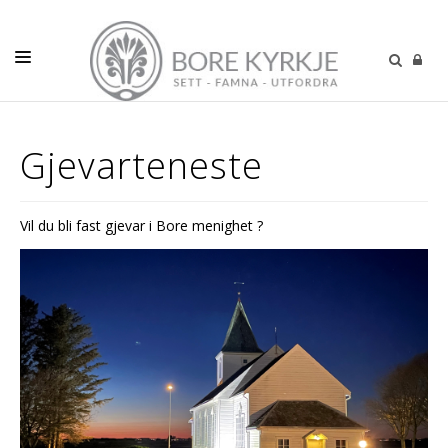
DÅP-VIGSEL-GRAVFERD
Gjevarteneste
VÅR MENIGHET
BARN
Vil du bli fast gjevar i Bore menighet ?
UNGE
VOKSNE
KALENDER
PODCAST
KONTAKT